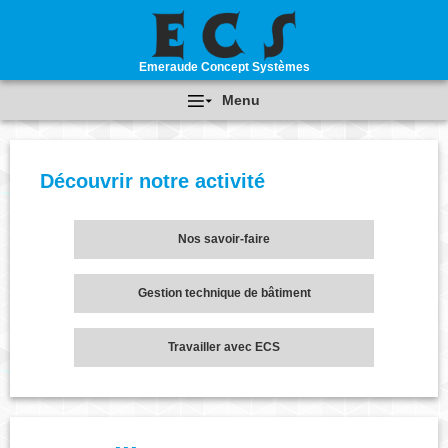
Emeraude Concept Systèmes
Menu
Accueil
Découvrir notre activité
Qui sommes nous ?
Savoir-faire
Nos savoir-faire
Nos Réalisations
Gestion technique de bâtiment
Nous contacter
Actualités
Travailler avec ECS